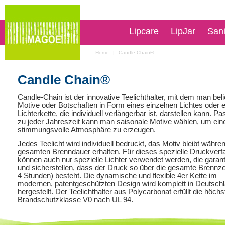
Lipcare
LipJar
San
Home
|
Candle Chain®
Candle Chain®
Candle-Chain ist der innovative Teelichthalter, mit dem man bel
Motive oder Botschaften in Form eines einzelnen Lichtes oder e
Lichterkette, die individuell verlängerbar ist, darstellen kann. P
zu jeder Jahreszeit kann man saisonale Motive wählen, um ein
stimmungsvolle Atmosphäre zu erzeugen.
Jedes Teelicht wird individuell bedruckt, das Motiv bleibt währe
gesamten Brenndauer erhalten. Für dieses spezielle Druckverf
können auch nur spezielle Lichter verwendet werden, die garant
und sicherstellen, dass der Druck so über die gesamte Brennzei
4 Stunden) besteht. Die dynamische und flexible 4er Kette im
modernen, patentgeschützten Design wird komplett in Deutsch
hergestellt. Der Teelichthalter aus Polycarbonat erfüllt die höchs
Brandschutzklasse V0 nach UL 94.