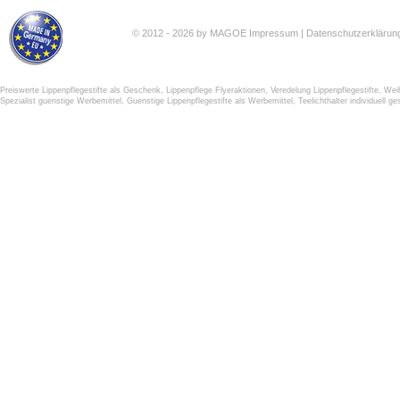
© 2012 - 2026 by MAGOE
Impressum
|
Datenschutzerklärun
Preiswerte Lippenpflegestifte als Geschenk
,
Lippenpflege Flyeraktionen
,
Veredelung Lippenpflegestifte
,
Weih
Spezialist guenstige Werbemittel
,
Guenstige Lippenpflegestifte als Werbemittel
,
Teelichthalter individuell ge