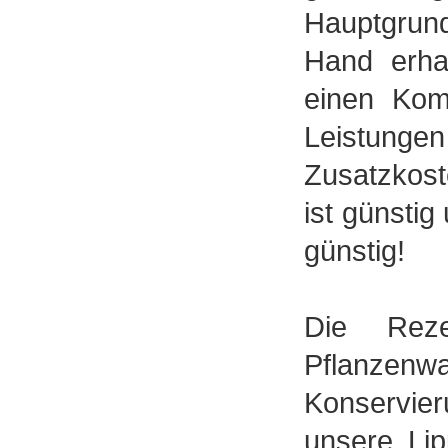
Hauptgrund
Hand erha
einen Komp
Leistunge
Zusatzkost
ist günstig
günstig!
Die Reze
Pflanze
Konservier
unsere Lip