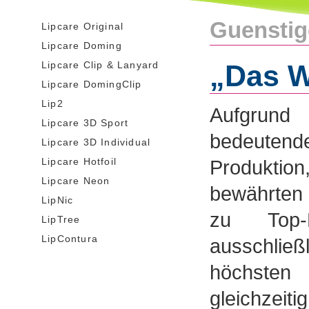
Guenstig
Lipcare Original
Lipcare Doming
Lipcare Clip & Lanyard
„Das W
Lipcare DomingClip
Lip2
Aufgrund 
Lipcare 3D Sport
bedeuten
Lipcare 3D Individual
Lipcare Hotfoil
Produktio
Lipcare Neon
bewährten 
LipNic
zu Top-
LipTree
LipContura
ausschließ
höchsten
gleichzei