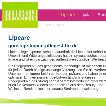
Lipcare
LipJar
San
Home
|
Lipcare
Lipcare
günstige-lippen-pflegestifte.de
Lippenpflege - lipcare- schützt dauerhaft die Lippen vor schädli
Umwelt- und Witterungseinflüssen, hat ein sympathisches, posi
Image und ist ein ganzjähriger, äußerst preisgünstiger Werbearti
Ein Pflegeprodukt, das geschlechtsunabhängig ist mit hohem 
für jeden! Durch häufige und lange Nutzung sind Sie als werbe
Unternehmen immer bei ihrem Kunden präsent und haben eine
optimalen Erinnerungswert. Selbstverständlich ist dieses
Pflegeprodukt, das streng nach Kosmetikverordnung produziert
auch für Kosmetikkunden oder ähnliche aus dem Beauty- und
Wellness-Bereich eine interessante Sortimentserweiterung.