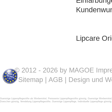
Einfärbu
Kundenwun
Lipcare Ori
© 2012 - 2026 by MAGOE
Impr
Sitemap
|
AGB
| Design und W
Guenstige Lippenpflegestifte als Werbemittel
,
Preiswerte Lippenpflegestifte günstig
,
Guenstige Werbemittel
Doeschen günstig
,
Veredelung Lippenpflegestifte
,
Guenstige Lippenpflege
,
Individuelle Lippenpflege günstig