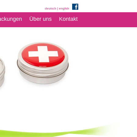
deutsch
|
english
ackungen
Über uns
Kontakt