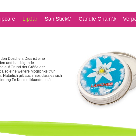
ipcare
LipJar
SaniStick®
Candle Chain®
Verp
den Döschen. Dies ist eine
ten und hat folgende
und auf Grund der Größe der
 also eine weitere Möglichkeit für
 Natürlich gilt auch hier, dass es sich
iterung für Kosmetikkunden o.ä.