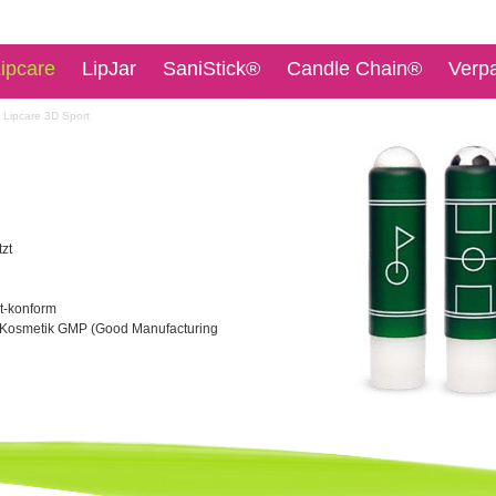
ipcare
LipJar
SaniStick®
Candle Chain®
Verp
Lipcare 3D Sport
zt
t-konform
 Kosmetik GMP (Good Manufacturing