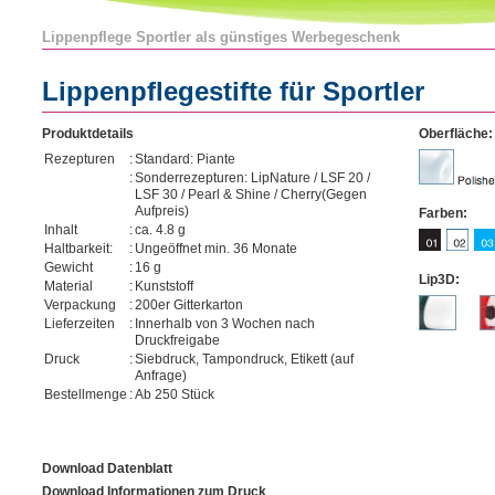
Lippenpflege Sportler als günstiges Werbegeschenk
Lippenpflegestifte für Sportler
Produktdetails
Oberfläche:
Rezepturen
:
Standard: Piante
:
Sonderrezepturen: LipNature / LSF 20 /
LSF 30 / Pearl & Shine / Cherry(Gegen
Aufpreis)
Farben:
Inhalt
:
ca. 4.8 g
Haltbarkeit:
:
Ungeöffnet min. 36 Monate
Gewicht
:
16 g
Lip3D:
Material
:
Kunststoff
Verpackung
:
200er Gitterkarton
Lieferzeiten
:
Innerhalb von 3 Wochen nach
Druckfreigabe
Druck
:
Siebdruck, Tampondruck, Etikett (auf
Anfrage)
Bestellmenge
:
Ab 250 Stück
Download Datenblatt
Download Informationen zum Druck