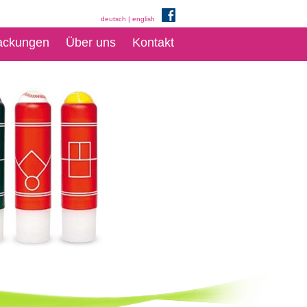
deutsch
|
english
ackungen
Über uns
Kontakt