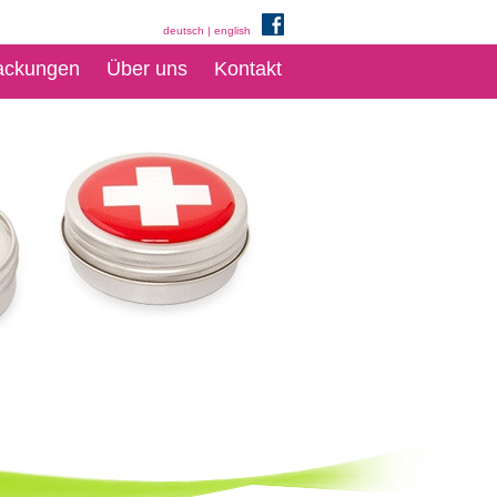
deutsch
|
english
ackungen
Über uns
Kontakt