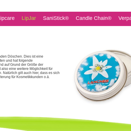
ipcare
LipJar
SaniStick®
Candle Chain®
Verp
den Döschen. Dies ist eine
ten und hat folgende
und auf Grund der Größe der
 also eine weitere Möglichkeit für
 Natürlich gilt auch hier, dass es sich
iterung für Kosmetikkunden o.ä.