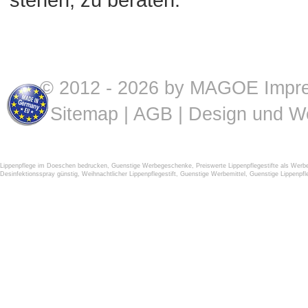
© 2012 - 2026 by MAGOE
Impr
Sitemap
|
AGB
| Design und W
Lippenpflege im Doeschen bedrucken
,
Guenstige Werbegeschenke
,
Preiswerte Lippenpflegestifte als Werbe
Desinfektionsspray günstig
,
Weihnachtlicher Lippenpflegestift
,
Guenstige Werbemittel
,
Guenstige Lippenpfl