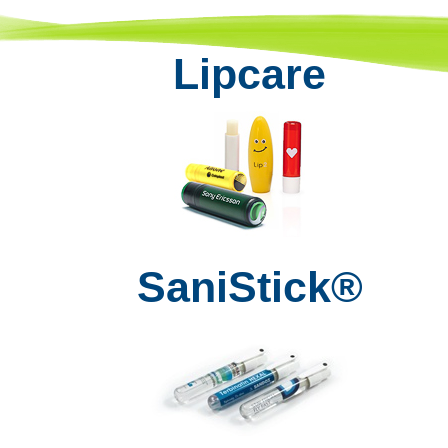
Lipcare
SaniStick®