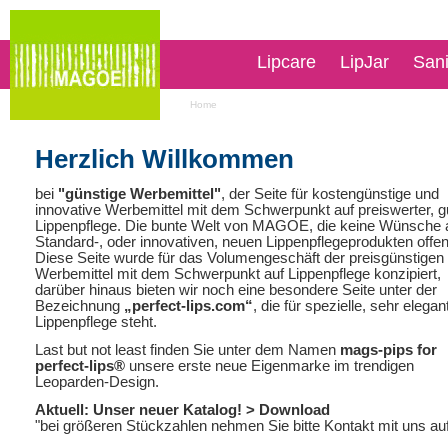
Lipcare
LipJar
San
Home
Herzlich Willkommen
bei
"günstige Werbemittel"
, der Seite für kostengünstige und
innovative Werbemittel mit dem Schwerpunkt auf preiswerter, g
Lippenpflege. Die bunte Welt von MAGOE, die keine Wünsche 
Standard-, oder innovativen, neuen Lippenpflegeprodukten offen
Diese Seite wurde für das Volumengeschäft der preisgünstigen
Werbemittel mit dem Schwerpunkt auf Lippenpflege konzipiert,
darüber hinaus bieten wir noch eine besondere Seite unter der
Bezeichnung
„perfect-lips.com“
, die für spezielle, sehr elegan
Lippenpflege steht.
Last but not least finden Sie unter dem Namen
mags-pips for
perfect-lips®
unsere erste neue Eigenmarke im trendigen
Leoparden-Design.
Aktuell: Unser neuer Katalog!
> Download
"bei größeren Stückzahlen nehmen Sie bitte Kontakt mit uns au