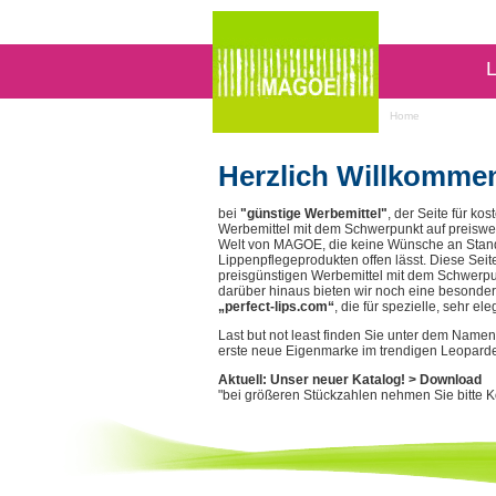
L
Home
Herzlich Willkomme
bei
"günstige Werbemittel"
, der Seite für ko
Werbemittel mit dem Schwerpunkt auf preiswer
Welt von MAGOE, die keine Wünsche an Stand
Lippenpflegeprodukten offen lässt. Diese Sei
preisgünstigen Werbemittel mit dem Schwerpun
darüber hinaus bieten wir noch eine besonder
„perfect-lips.com“
, die für spezielle, sehr el
Last but not least finden Sie unter dem Name
erste neue Eigenmarke im trendigen Leopard
Aktuell: Unser neuer Katalog!
> Download
"bei größeren Stückzahlen nehmen Sie bitte Ko