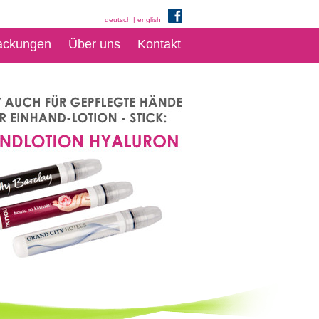
deutsch
|
english
ackungen
Über uns
Kontakt