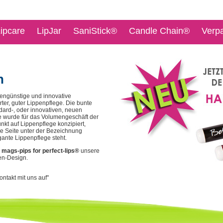
ipcare
LipJar
SaniStick®
Candle Chain®
Verp
n
stengünstige und innovative
ter, guter Lippenpflege. Die bunte
ard-, oder innovativen, neuen
te wurde für das Volumengeschäft der
kt auf Lippenpflege konzipiert,
e Seite unter der Bezeichnung
egante Lippenpflege steht.
n
mags-pips for perfect-lips®
unsere
en-Design.
ntakt mit uns auf"