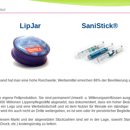
ttel
LipJar
SaniStick®
fwand hat man eine hohe Reichweite; Werbemittel erreichen 88% der Bevölkerung a
 eigene Fettproduktion. Sie sind permanent Umwelt- u. Witterungseinflüssen ausg
00 Millionen Lippenpflegestifte abgesetzt; das dokumentiert, dass ein hoher Bedar
 für ein Logo und eine Werbebotschaft und ist dem Nutzer für Monate ein ständiger 
 wird ihn auch nicht an Dritte weitergeben, es ist sein oder ihr persönlicher Beglei
iesem Markt und der abgesetzten Stückzahlen sind wir in der Lage, sowohl Sta
Druck, etc.) kostengünstig zu liefern.