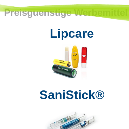
Preisguenstige Werbemitte
Lipcare
SaniStick®