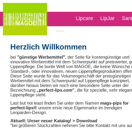
Lipcare
LipJar
San
Home
Herzlich Willkommen
bei
"günstige Werbemittel"
, der Seite für kostengünstige und
innovative Werbemittel mit dem Schwerpunkt auf preiswerter, g
Lippenpflege. Die bunte Welt von MAGOE, die keine Wünsche 
Standard-, oder innovativen, neuen Lippenpflegeprodukten offen
Diese Seite wurde für das Volumengeschäft der preisgünstigen
Werbemittel mit dem Schwerpunkt auf Lippenpflege konzipiert,
darüber hinaus bieten wir noch eine besondere Seite unter der
Bezeichnung
„perfect-lips.com“
, die für spezielle, sehr elegan
Lippenpflege steht.
Last but not least finden Sie unter dem Namen
mags-pips for
perfect-lips®
unsere erste neue Eigenmarke im trendigen
Leoparden-Design.
Aktuell: Unser neuer Katalog!
> Download
"bei größeren Stückzahlen nehmen Sie bitte Kontakt mit uns au