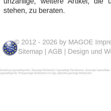
unzählige, weitere Artikel, di
stehen, zu beraten.
© 2012 - 2026 by MAGOE
Impr
Sitemap
|
AGB
| Design und W
Veredelung Lippenpflegestifte
,
Guenstige Werbemittel
,
Lippenpflege Flyeraktionen
,
Guenstige Lippenpflege
,
Lippenpflegestift
,
Preisguenstige Werbemittel mit Logo
,
Spezialist guenstige Werbemittel